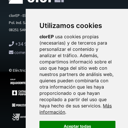
clorEP - Elèctrica Pintó SL
Pol. Ind. Santa Anna I, Ctra. BV-4511 Km. 4,2
Utilizamos cookies
08251 SANTPEDOR (Barcelona) - SPAIN
clorEP
usa cookies propias
(necesarias) y de terceros para
+34 93 836 60 36
personalizar el contenido y
comercial@clorep.es
analizar el tráfico. Además,
compartimos informació sobre el
uso que haga del sitio web con
© Elèctrica Pintó SL. Todos los derechos reservados.
nuestros partners de análisis web,
quienes pueden combinarla con
otra información que les haya
proporcionado o que hayan
recopilado a partir del uso que
haya hecho de sus servicios.
Más
información
.
Aceptar todas